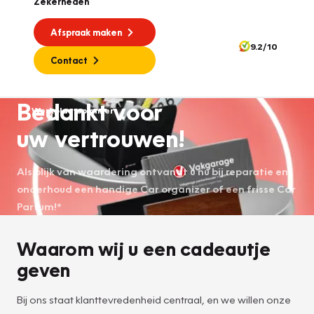
Zekerheden
Afspraak maken
9.2/10
Contact
Bedankt voor
Werkplaatsplanner
uw vertrouwen!
Als blijk van waardering ontvangt u nu bij reparatie en
onderhoud een handige Car organizer of een frisse Car
Parfum!*
Waarom wij u een cadeautje
geven
Bij ons staat klanttevredenheid centraal, en we willen onze