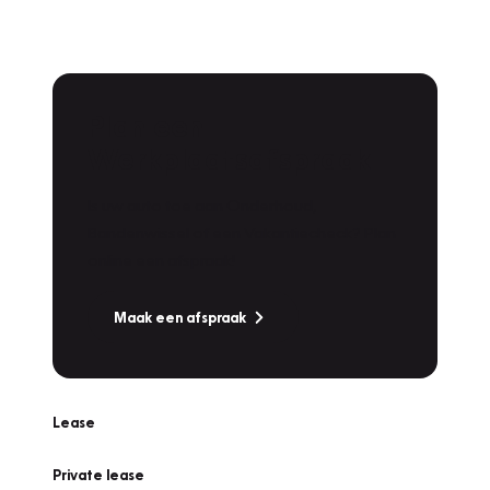
Plan een
Werkplaatsafspraak
Is uw auto toe aan Onderhoud,
Bandenwissel of een Vakantiecheck? Plan
online een afspraak!
Maak een afspraak
Lease
Private lease