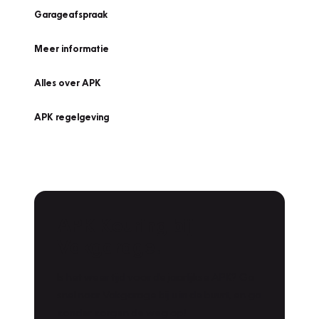
Garageafspraak
Meer informatie
Alles over APK
APK regelgeving
APK Keuring bij
Vakgarage!
Is het weer tijd voor de jaarlijkse APK? Ga
snel naar Vakgarage bij u in de buurt, en ga
zonder zorgen de weg op!