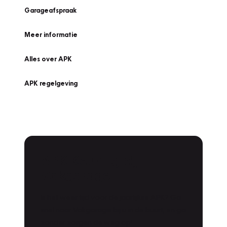
Garageafspraak
Meer informatie
Alles over APK
APK regelgeving
APK Keuring bij
Vakgarage!
Is het weer tijd voor de jaarlijkse APK? Ga
snel naar Vakgarage bij u in de buurt, en ga
zonder zorgen de weg op!