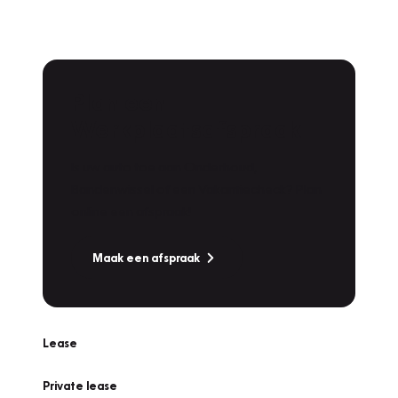
Plan een
Werkplaatsafspraak
Is uw auto toe aan Onderhoud,
Bandenwissel of een Vakantiecheck? Plan
online een afspraak!
Maak een afspraak
Lease
Private lease