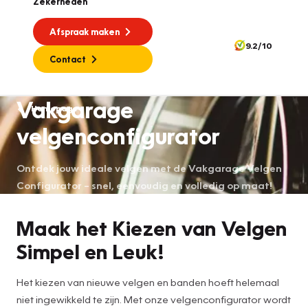
Zekerheden
Afspraak maken
9.2/10
Contact
Vakgarage
Homepage
velgenconfigurator
Ontdek jouw ideale velgen met de Vakgarage Velgen
Configurator – snel, eenvoudig en volledig op maat!
Maak het Kiezen van Velgen
Simpel en Leuk!
Het kiezen van nieuwe velgen en banden hoeft helemaal
niet ingewikkeld te zijn. Met onze velgenconfigurator wordt