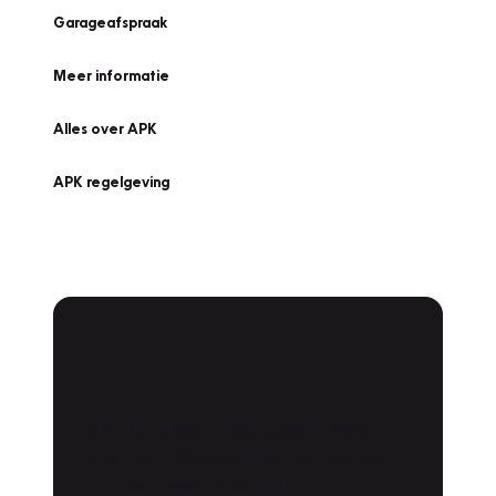
Garageafspraak
Meer informatie
Alles over APK
APK regelgeving
APK Keuring bij
Vakgarage!
Is het weer tijd voor de jaarlijkse APK? Ga
snel naar Vakgarage bij u in de buurt, en ga
zonder zorgen de weg op!