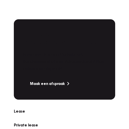
Plan een
Werkplaatsafspraak
Is uw auto toe aan Onderhoud,
Bandenwissel of een Vakantiecheck? Plan
online een afspraak!
Maak een afspraak
Lease
Private lease