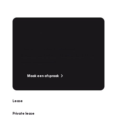
Plan een
Werkplaatsafspraak
Is uw auto toe aan Onderhoud,
Bandenwissel of een Vakantiecheck? Plan
online een afspraak!
Maak een afspraak
Lease
Private lease