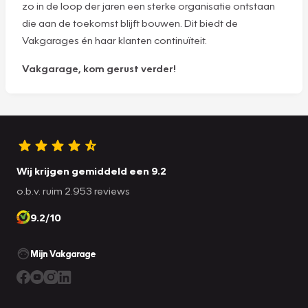
zo in de loop der jaren een sterke organisatie ontstaan
die aan de toekomst blijft bouwen. Dit biedt de
Vakgarages én haar klanten continuïteit.
Vakgarage, kom gerust verder!
Wij krijgen gemiddeld een 9.2
o.b.v. ruim 2.953 reviews
9.2/10
Mijn Vakgarage