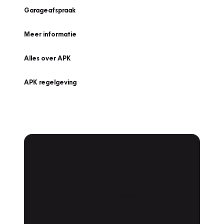
Garageafspraak
Meer informatie
Alles over APK
APK regelgeving
APK Keuring bij
Vakgarage!
Is het weer tijd voor de jaarlijkse APK? Ga
snel naar Vakgarage bij u in de buurt, en ga
zonder zorgen de weg op!