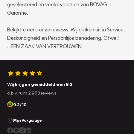
geselecteerd en veelal voorzien van BOVAG
Garantie.
Bekijkt u eens onze reviews. Wij blinken uit in Service,
Deskundigheid en Persoonlijke benadering. Ofwel:
...EEN ZAAK VAN VERTROUWEN
Wij krijgen gemiddeld een 9.2
o.b.v. ruim 2.953 reviews
9.2/10
Mijn Vakgarage