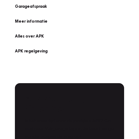
Garageafspraak
Meer informatie
Alles over APK
APK regelgeving
APK Keuring bij
Vakgarage!
Is het weer tijd voor de jaarlijkse APK? Ga
snel naar Vakgarage bij u in de buurt, en ga
zonder zorgen de weg op!