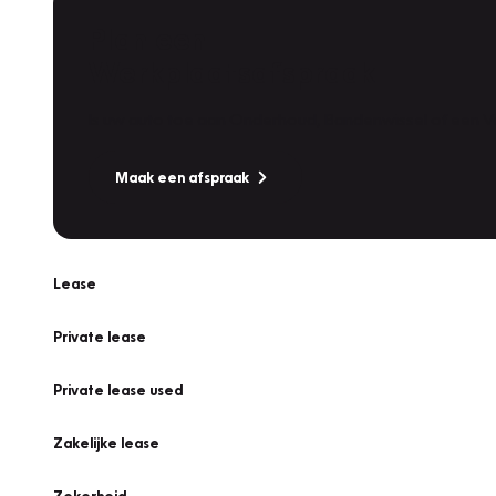
Plan een
Werkplaatsafspraak
Is uw auto toe aan Onderhoud, Bandenwissel of een Va
Maak een afspraak
Lease
Private lease
Private lease used
Zakelijke lease