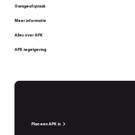
Garageafspraak
Meer informatie
Alles over APK
APK regelgeving
APK Keuring bij Vakgarage!
Is het weer tijd voor de jaarlijkse APK? Ga snel naar V
Plan een APK in