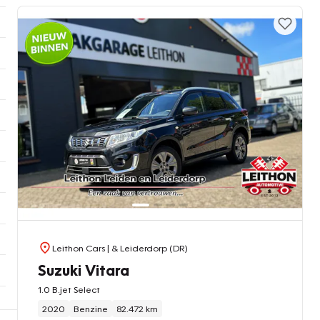
Leithon Cars
| & Leiderdorp (DR)
Suzuki Vitara
1.0 B.jet Select
2020
Benzine
82.472 km