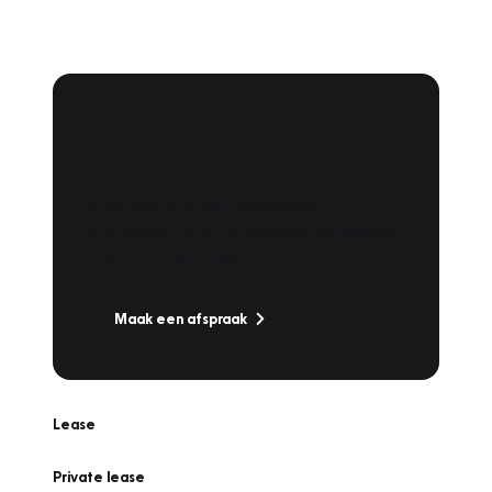
Plan een
Werkplaatsafspraak
Is uw auto toe aan Onderhoud,
Bandenwissel of een Vakantiecheck? Plan
online een afspraak!
Maak een afspraak
Lease
Private lease