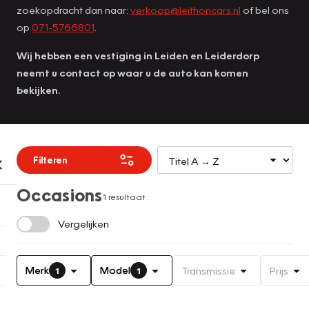
zoekopdracht dan naar:
verkoop@leithoncars.nl
of bel ons
op
071-5766801
.
Wij hebben een vestiging in Leiden en Leiderdorp
neemt u contact op waar u de auto kan komen
bekijken.
Filteren
Occasions
1 resultaat
Vergelijken
Merk
Model
Transmissie
Prijs
1
1