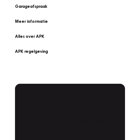
Garageafspraak
Meer informatie
Alles over APK
APK regelgeving
APK Keuring bij
Vakgarage!
Is het weer tijd voor de jaarlijkse APK? Ga
snel naar Vakgarage bij u in de buurt, en ga
zonder zorgen de weg op!