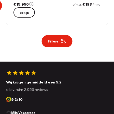
€ 15.950
€ 193
of v.a.
/mnd
Bekijk
Filteren
Wij krijgen gemiddeld een 9.2
o.b.v. ruim 2.953 reviews
9.2/10
Mijn Vakgarage