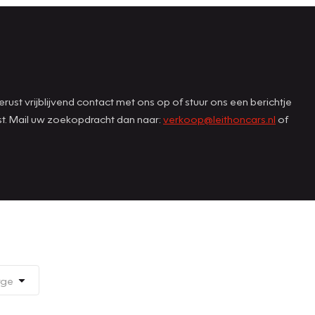
st vrijblijvend contact met ons op of stuur ons een berichtje
st. Mail uw zoekopdracht dan naar:
verkoop@leithoncars.nl
of
rge