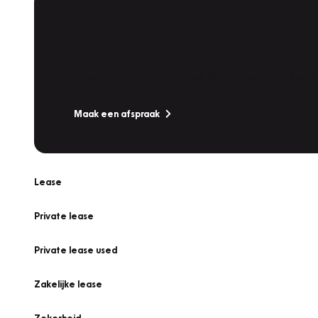
Plan een
Werkplaatsafspraak
Is uw auto toe aan Onderhoud, Bandenwissel of een Va
Maak een afspraak
Lease
Private lease
Private lease used
Zakelijke lease