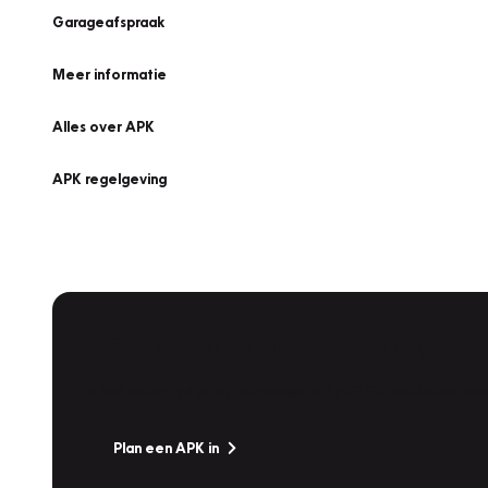
Garageafspraak
Meer informatie
Alles over APK
APK regelgeving
APK Keuring bij Vakgarage!
Is het weer tijd voor de jaarlijkse APK? Ga snel naar V
Plan een APK in