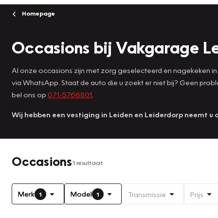
Homepage
Occasions bij Vakgarage L
Al onze occasions zijn met zorg geselecteerd en nagekeken in 
via WhatsApp. Staat de auto die u zoekt er niet bij? Geen pro
bel ons op
071-5766801
.
Wij hebben een vestiging in Leiden en Leiderdorp neemt u 
Occasions
1 resultaat
Merk
Model
Transmissie
Prijs
1
1