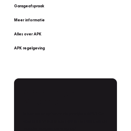
Garageafspraak
Meer informatie
Alles over APK
APK regelgeving
APK Keuring bij
Vakgarage!
Is het weer tijd voor de jaarlijkse APK? Ga
snel naar Vakgarage bij u in de buurt, en ga
zonder zorgen de weg op!