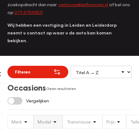
zoekopdracht dan naar:
verkoop@leithoncars.nl
of bel ons
op
071-5766801
.
Wij hebben een vestiging in Leiden en Leiderdorp
neemt u contact op waar u de auto kan komen
bekijken.
Filteren
Occasions
Geen resultaten
Vergelijken
Merk
Model
Transmissie
Prijs
Tell