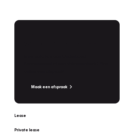
Plan een
Werkplaatsafspraak
Is uw auto toe aan Onderhoud,
Bandenwissel of een Vakantiecheck? Plan
online een afspraak!
Maak een afspraak
Lease
Private lease