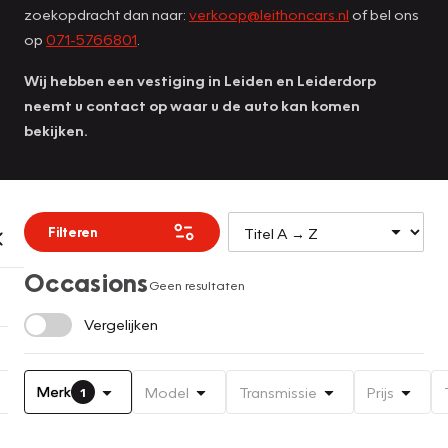
zoekopdracht dan naar:
verkoop@leithoncars.nl
of bel ons
op
071-5766801
.
Wij hebben een vestiging in Leiden en Leiderdorp
neemt u contact op waar u de auto kan komen
bekijken.
Filteren
Occasions
Geen resultaten
Vergelijken
Merk
Model
Transmissie
Prijs
1