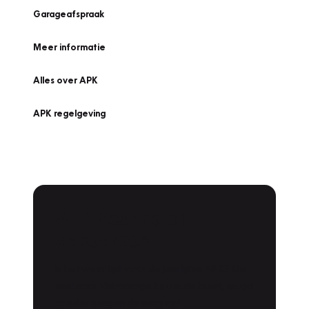
Garageafspraak
Meer informatie
Alles over APK
APK regelgeving
APK Keuring bij
Vakgarage!
Is het weer tijd voor de jaarlijkse APK? Ga
snel naar Vakgarage bij u in de buurt, en ga
zonder zorgen de weg op!