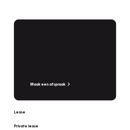
Plan een
Werkplaatsafspraak
Is uw auto toe aan Onderhoud,
Bandenwissel of een Vakantiecheck? Plan
online een afspraak!
Maak een afspraak
Lease
Private lease