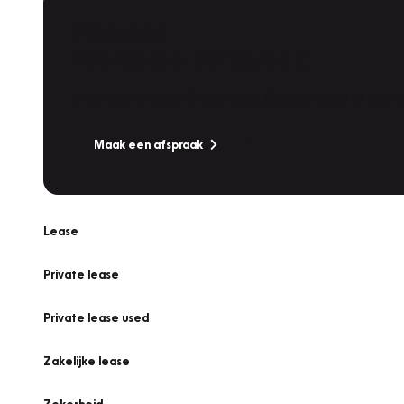
Plan een
Werkplaatsafspraak
Is uw auto toe aan Onderhoud, Bandenwissel of een Va
Maak een afspraak
Lease
Private lease
Private lease used
Zakelijke lease