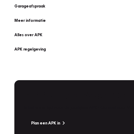
Garageafspraak
Meer informatie
Alles over APK
APK regelgeving
APK Keuring bij Vakgarage!
Is het weer tijd voor de jaarlijkse APK? Ga snel naar V
Plan een APK in