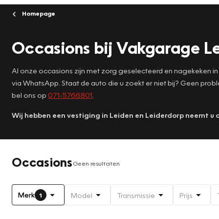
Homepage
Occasions bij Vakgarage L
Al onze occasions zijn met zorg geselecteerd en nagekeken in 
via WhatsApp. Staat de auto die u zoekt er niet bij? Geen pro
bel ons op
071-5766801
.
Wij hebben een vestiging in Leiden en Leiderdorp neemt u 
Occasions
Geen resultaten
Merk
Model
Transmissie
Prijs
1