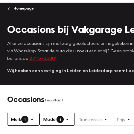
Homepage
Occasions bij Vakgarage L
Al onze occasions zijn met zorg geselecteerd en nagekeken in 
via WhatsApp. Staat de auto die u zoekt er niet bij? Geen pro
bel ons op
071-5766801
.
Wij hebben een vestiging in Leiden en Leiderdorp neemt u 
Occasions
1 resultaat
Merk
Model
Transmissie
Prijs
1
1