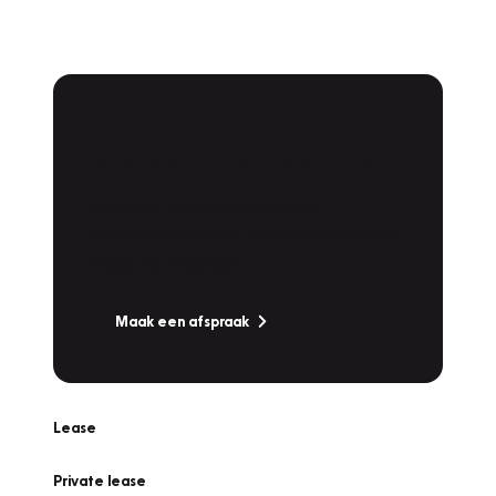
Plan een
Werkplaatsafspraak
Is uw auto toe aan Onderhoud,
Bandenwissel of een Vakantiecheck? Plan
online een afspraak!
Maak een afspraak
Lease
Private lease