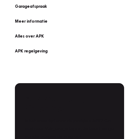
Garageafspraak
Meer informatie
Alles over APK
APK regelgeving
APK Keuring bij
Vakgarage!
Is het weer tijd voor de jaarlijkse APK? Ga
snel naar Vakgarage bij u in de buurt, en ga
zonder zorgen de weg op!