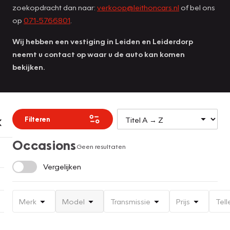
zoekopdracht dan naar:
verkoop@leithoncars.nl
of bel ons
op
071-5766801
.
Wij hebben een vestiging in Leiden en Leiderdorp
neemt u contact op waar u de auto kan komen
bekijken.
Filteren
Occasions
Geen resultaten
Vergelijken
Merk
Model
Transmissie
Prijs
Tell